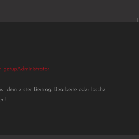
H
on
getupAdministrator
t dein erster Beitrag. Bearbeite oder lösche
en!