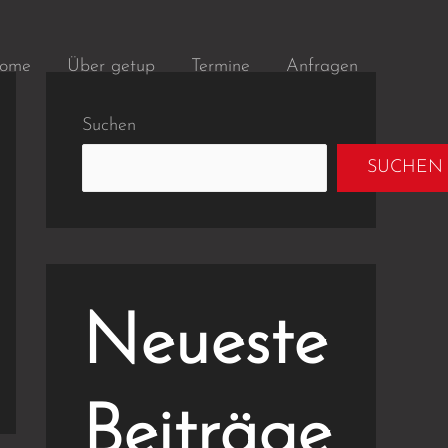
ome
Über getup
Termine
Anfragen
Suchen
SUCHEN
Neueste
Beiträge