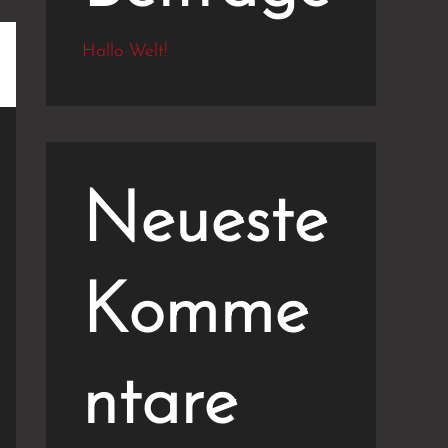
Hallo Welt!
Neueste
Komme
ntare