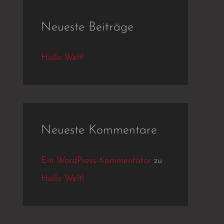
e
Neueste Beiträge
n
n
Hallo Welt!
a
c
h
:
Neueste Kommentare
Ein WordPress-Kommentator
zu
Hallo Welt!