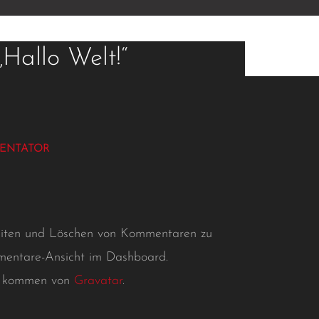
Hallo Welt!“
ENTATOR
eiten und Löschen von Kommentaren zu
mentare-Ansicht im Dashboard.
n kommen von
Gravatar
.